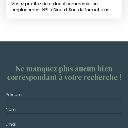
Venez profitez de ce local commercial en
emplacement N°1 à Dinard. Sous le format d'un
bail dérogatoire (36 mois max) disponible
immédiatement. Composé d'une surface de
vente de 22m2 et d'une reserve avec wc. Idéal
pour lancer votre activité ! A visiter sans plus
tarder.
Ne manquez plus aucun bien
correspondant à votre recherche !
Prénom
Nom
Email