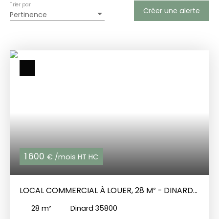
Trier par
Créer une alerte
Pertinence
1 600
€ /mois HT HC
LOCAL COMMERCIAL À LOUER, 28 M² - DINARD
35800
28
m²
Dinard 35800