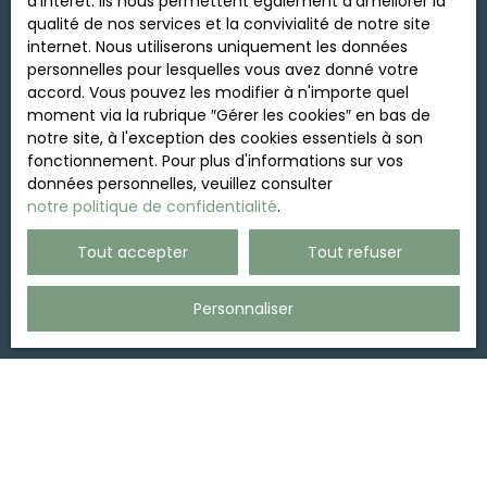
d'intérêt. Ils nous permettent également d'améliorer la
adressé à :
qualité de nos services et la convivialité de notre site
internet. Nous utiliserons uniquement les données
Société Worldline, Service Bloctel, CS 61311, 41013
personnelles pour lesquelles vous avez donné votre
BLOIS CEDEX.
accord. Vous pouvez les modifier à n'importe quel
moment via la rubrique ″Gérer les cookies″ en bas de
Pour en savoir plus sur le traitement de vos
notre site, à l'exception des cookies essentiels à son
données personnelles, veuillez consulter notre
fonctionnement. Pour plus d'informations sur vos
politique de confidentialité
.
données personnelles, veuillez consulter
notre politique de confidentialité
.
Recevoir des annonces
Tout accepter
Tout refuser
Personnaliser
JE RECHERCHE UN BIEN