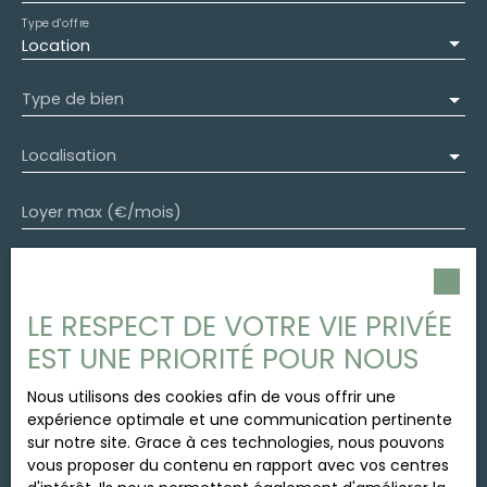
Type d'offre
Location
Type de bien
Localisation
Loyer max (€/mois)
Surface min (m²)
LE RESPECT DE VOTRE VIE PRIVÉE
J'accepte le traitement de mes données
personnelles conformément au RGPD. Si vous ne
EST UNE PRIORITÉ POUR NOUS
souhaitez pas faire l'objet de prospection
commerciale par voie téléphonique, vous pouvez
Nous utilisons des cookies afin de vous offrir une
vous inscrire gratuitement sur la liste d'opposition
expérience optimale et une communication pertinente
au démarchage téléphonique, prévu par l'article
sur notre site. Grace à ces technologies, nous pouvons
L223-1 du code de la consommation, sur le site
vous proposer du contenu en rapport avec vos centres
Internet www.bloctel.gouv.fr ou par courrier