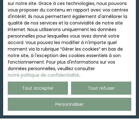
vous inscrire gratuitement sur la liste d'opposition
sur notre site. Grace à ces technologies, nous pouvons
au démarchage téléphonique, prévu par l'article
vous proposer du contenu en rapport avec vos centres
L223-1 du code de la consommation, sur le site
d'intérêt. Ils nous permettent également d'améliorer la
Internet www.bloctel.gouv.fr ou par courrier
qualité de nos services et la convivialité de notre site
adressé à :
internet. Nous utiliserons uniquement les données
personnelles pour lesquelles vous avez donné votre
Société Worldline, Service Bloctel, CS 61311, 41013
accord. Vous pouvez les modifier à n'importe quel
BLOIS CEDEX.
moment via la rubrique ″Gérer les cookies″ en bas de
notre site, à l'exception des cookies essentiels à son
Pour en savoir plus sur le traitement de vos
fonctionnement. Pour plus d'informations sur vos
données personnelles, veuillez consulter notre
données personnelles, veuillez consulter
politique de confidentialité
.
notre politique de confidentialité
.
Tout accepter
Tout refuser
Recevoir des annonces
Personnaliser