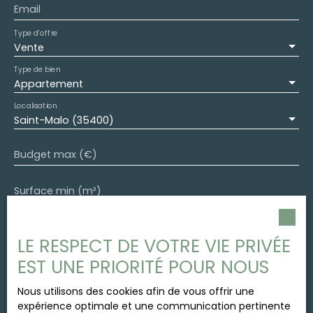
Email
Type d'offre
Vente
Type de bien
Appartement
Localisation
Saint-Malo (35400)
Budget max (€)
Surface min (m²)
Pièces min
LE RESPECT DE VOTRE VIE PRIVÉE
J'accepte le traitement de mes données
EST UNE PRIORITÉ POUR NOUS
personnelles conformément au RGPD. Si vous ne
souhaitez pas faire l'objet de prospection
Nous utilisons des cookies afin de vous offrir une
commerciale par voie téléphonique, vous pouvez
expérience optimale et une communication pertinente