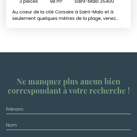
3
pièces
98
m²
Saint-Malo 35400
Au coeur de la cité Corsaire à Saint-Malo et à
seulement quelques mètres de la plage, venez
découvrir cet appartement typique d'intra-muros.
Situé au premier étage, vous profiterez d'un beau
T3 avec de beaux volumes et ses 4. 4m de
hauteur sous plafond. Actuellement composé
d'une entrée, d'un salon séjour, cuisine
indépendante et 2 chambres, il est facile
d'imaginer une nouvelle disposition pour profiter
pleinement de son exposition traversante Est-
Ouest. A visiter sans plus attendre
Ne manquez plus aucun bien
correspondant à votre recherche !
Prénom
Nom