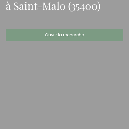
à Saint-Malo (35400)
Ouvrir la recherche
Type d'offre
Vente
Type de bien
Appartement
Localisation
Saint-Malo (35400)
Budget max (€)
Surface min (m²)