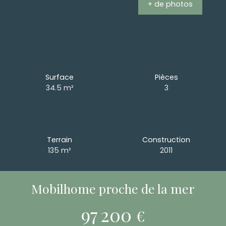
+ de photos
Surface
Pièces
34.5
m²
3
Terrain
Construction
135
m²
2011
Mobilhome proche de la mer
97 200
€