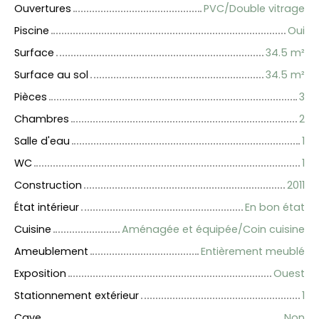
Ouvertures
PVC/Double vitrage
Piscine
Oui
Surface
34.5
m²
Surface au sol
34.5
m²
Pièces
3
Chambres
2
Salle d'eau
1
WC
1
Construction
2011
État intérieur
En bon état
Cuisine
Aménagée et équipée/Coin cuisine
Ameublement
Entièrement meublé
Exposition
Ouest
Stationnement extérieur
1
Cave
Non