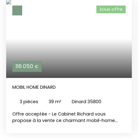
Sous offre
116 050
€
MOBIL HOME DINARD
3
pièces
39
m²
Dinard 35800
Offre acceptée - Le Cabinet Richard vous
propose à la vente ce charmant mobil-home
d’environ 39 m² implanté sur une parcelle de 154
m², idéalement situé au sein du domaine du Bois