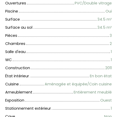
Ouvertures
PVC/Double vitrage
Piscine
Oui
Surface
34.5
m²
Surface au sol
34.5
m²
Pièces
3
Chambres
2
Salle d'eau
1
WC
1
Construction
2011
État intérieur
En bon état
Cuisine
Aménagée et équipée/Coin cuisine
Ameublement
Entièrement meublé
Exposition
Ouest
Stationnement extérieur
1
Cave
Non