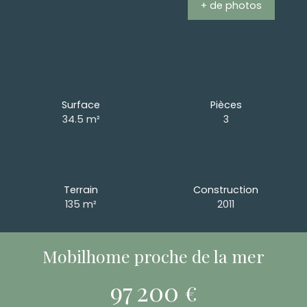
+ de photos
Surface
Pièces
34.5
m²
3
Terrain
Construction
135
m²
2011
Mobilhome proche de la mer
97 200
€