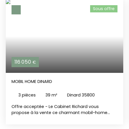
Sous offre
116 050
€
MOBIL HOME DINARD
3
pièces
39
m²
Dinard 35800
Offre acceptée - Le Cabinet Richard vous
propose à la vente ce charmant mobil-home
d’environ 39 m² implanté sur une parcelle de 154
m², idéalement situé au sein du domaine du Bois